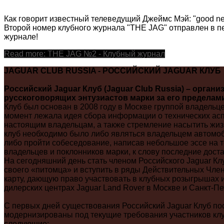
Как говорит известный телеведущий Джеймс Мэй: "good ne
Второй номер клубного журнала "THE JAG" отправлен в печ
журнале!
Read more: THE JAG №2 - Клубный журнал
JAGUAR CLUB RUSSIA - РОССИЙСКИЙ JAGUAR КЛУБ
Российский Jaguar Клуб (Jaguar Club Russia) – орга
русскоговорящих энтузиастов марки за его пределам
Клуб был основан в 2008 году в Москве группой владельц
момент лежала идея сбора информации о технических асп
настоящим владельцам, а также стремление насытить жи
клуб необходимо было либо являться владельцем автомоб
либо пройти собеседование, написав небольшое эссе на т
владельцев и поклонников марки, к слову последние дост
На сегодняшний день стать членом Российского Jaguar Кл
своего «питомца» и вступить в ряды Действительных Член
карту, дающую право участвовать в клубных розыгрышах и
дилерских центрах Jaguar Land Rover в Москве и Санкт-Пе
С первых дней существования Российский Jaguar Клуб по
модернизированы под текущие требования участников клу
следующие: