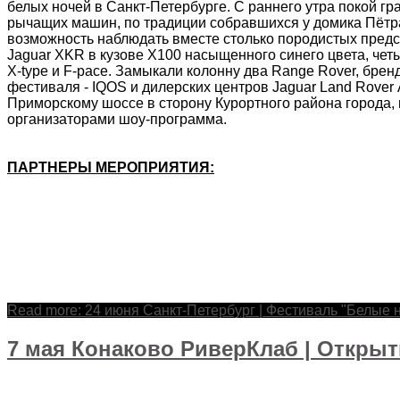
белых ночей в Санкт-Петербурге. С раннего утра покой 
рычащих машин, по традиции собравшихся у домика Пётра
возможность наблюдать вместе столько породистых предс
Jaguar XKR в кузове X100 насыщенного синего цвета, четы
X-type и F-pace. Замыкали колонну два Range Rover, бр
фестиваля - IQOS и дилерских центров Jaguar Land Rove
Приморскому шоссе в сторону Курортного района города, 
организаторами шоу-программа.
ПАРТНЕРЫ МЕРОПРИЯТИЯ:
Read more: 24 июня Санкт-Петербург | Фестиваль "Белые н
7 мая Конаково РиверКлаб | Открыт