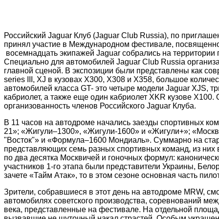
Российский Jaguar Клуб (Jaguar Club Russia), по пригла
принял участие в Международном фестивале, посвященному
восемнадцать экипажей Jaguar собрались на территории 
Специально для автомобилей Jaguar Club Russia организ
главной сценой. В экспозиции были представлены как сов
series III, XJ в кузовах Х300, Х308 и Х358, большое колич
автомобилей класса GT- это четыре модели Jaguar XJS, тр
кабриолет, а также еще один кабриолет XKR кузове X100
организованность членов Российского Jaguar Клуба.
В 11 часов на автодроме начались заезды спортивных кома
21»; «Жигули–1300», «Жигули-1600» и «Жигули+»; «Москв
"Восток"» и «Формула–1600 Мондиаль». Суммарно на старт
представляющих семь разных спортивных команд, из них в
по два десятка Москвичей и гоночных формул: каноничес
участников 1-го этапа были представители Украины, Бело
зачете «Тайм Атак», то в этом сезоне основная часть пило
Зрители, собравшиеся в этот день на автодроме MRW, смо
автомобилях советского производства, соревнований межд
века, представленные на фестивале. На отдельной площа
вызвавшие не шуточный накал страстей. Особым украше