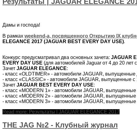
Результаты | JAGUAR ELEGANCE 20
Дамы и господа!
В рамках
weekend-а, посвященного Открытию IX клубн
ELEGANCE 2017 (JAGUAR BEST EVERY DAY USE)
.
Конкурс предусматривал два основных зачета:
JAGUAR 
EVERY DAY USE
(для автомобилей Jaguar от 4 до 20 лет 
Зачет
JAGUAR ELEGANCE
:
- класс «OLDTIMER» - автомобили JAGUAR, выпущенные д
- класс «CLASSIC» - автомобили JAGUAR, выпущенные с 1
Зачет
JAGUAR BEST EVERY DAY USE
:
- класс «MODERN 1» - автомобили JAGUAR, выпущенные с
- класс «MODERN 2» - автомобили JAGUAR, выпущенные с
- класс «MODERN 3» - автомобили JAGUAR, выпущенные с
Read more: Результаты | JAGUAR ELEGANCE 2017
THE JAG №2 - Клубный журнал