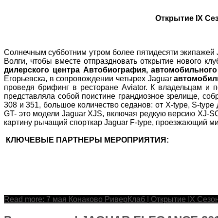
Открытие IX Се
Солнечным субботним утром более пятидесяти экипажей 
Волги, чтобы вместе отпраздновать открытие нового клу
дилерского центра Автобиография, автомобильного
Егорьевска, в сопровождении четырех Jaguar
автомобил
проведя брифинг в ресторане Aviator. К владельцам и 
представляла собой поистине грандиозное зрелище, собра
308 и 351, большое количество седанов: от X-type, S-typ
GT- это модели Jaguar XJS, включая редкую версию XJ-SC
картину рычащий спорткар Jaguar F-type, проезжающий ми
КЛЮЧЕВЫЕ ПАРТНЕРЫ МЕРОПРИЯТИЯ:
Read more: 7 мая Конаково РиверКлаб | Открытие IX Сезо