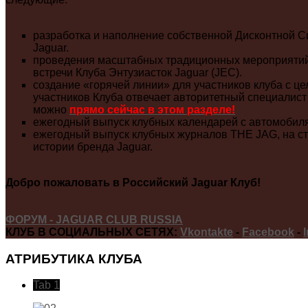
разработка и наполнение собственной Дисконтной С
Jaguar.
проведения масштабных традиционных мероприятий: 
встречи Клуба Энтузиасток Jaguar (JEC).
создание «горячей линии» для участников клуба с 
участников Клуба отвечает авторитетный специалист
можно
прямо сейчас в этом разделе!
ежегодный выпуск клубных календарей с автомобиля
ежегодный выпуск клубных журналов THE JAG, на стра
истории бренда Jaguar.
Добро пожаловать в Российский Jaguar Клуб!
ФОРУМ - JAGUAR CLUB RUSSIA
КЛУБ В СОЦИАЛЬНЫХ СЕТЯХ:
Vkontakte
-
Facebook
-
АТРИБУТИКА
КЛУБА
Tab 1